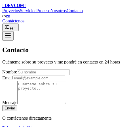
[ DEVCOM ]
Proyectos
Servicios
Proceso
Nosotros
Contacto
es
en
Contáctenos
es
Contacto
Cuénteme sobre su proyecto y me pondré en contacto en 24 horas
Nombre
Email
Mensaje
Enviar
O contáctenos directamente