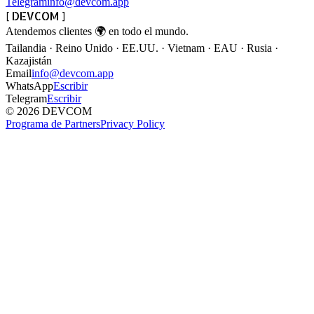
Telegram
info@devcom.app
[ DEVCOM ]
Atendemos clientes
🌍
en todo el mundo.
Tailandia · Reino Unido · EE.UU. · Vietnam · EAU · Rusia ·
Kazajistán
Email
info@devcom.app
WhatsApp
Escribir
Telegram
Escribir
© 2026 DEVCOM
Programa de Partners
Privacy Policy