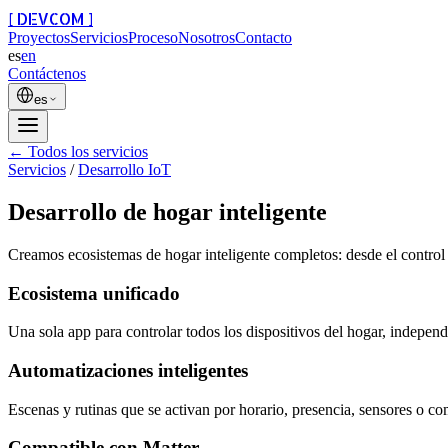
[ DEVCOM ]
Proyectos
Servicios
Proceso
Nosotros
Contacto
es
en
Contáctenos
es
← Todos los servicios
Servicios
/
Desarrollo IoT
Desarrollo de hogar inteligente
Creamos ecosistemas de hogar inteligente completos: desde el control
Ecosistema unificado
Una sola app para controlar todos los dispositivos del hogar, independ
Automatizaciones inteligentes
Escenas y rutinas que se activan por horario, presencia, sensores o c
Compatible con Matter