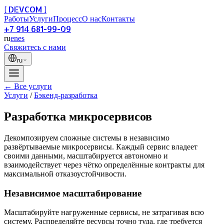
[ DEVCOM ]
Работы
Услуги
Процесс
О нас
Контакты
+7 914 681-99-09
ru
en
es
Свяжитесь с нами
ru
← Все услуги
Услуги
/
Бэкенд-разработка
Разработка микросервисов
Декомпозируем сложные системы в независимо
развёртываемые микросервисы. Каждый сервис владеет
своими данными, масштабируется автономно и
взаимодействует через чётко определённые контракты для
максимальной отказоустойчивости.
Независимое масштабирование
Масштабируйте нагруженные сервисы, не затрагивая всю
систему. Распределяйте ресурсы точно туда, где требуется