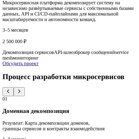
Микросервисная платформа декомпозирует систему на
независимо развёртываемые сервисы с собственными базами
данных, API и CI/CD-пайплайнами для максимальной
масштабируемости и автономности команд.
3–5 месяцев
2 500 000 ₽
Декомпозиция сервисов
API-шлюз
брокер сообщений
service
mesh
мониторинг
Обсудить проект
Процесс разработки микросервисов
01
Доменная декомпозиция
Результат
:
Карта декомпозиции доменов,
границы сервисов и контракты взаимодействия